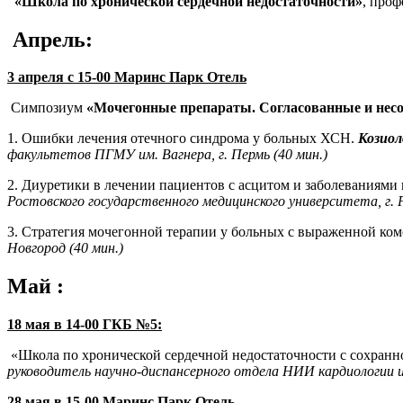
«Школа по хронической сердечной недостаточности»
, про
Апрель
:
3
апреля
с 15-00 Маринс Парк Отель
Симпозиум
«Мочегонные препараты. Согласованные и нес
1.
Ошибки лечения от
е
чного синдрома
у больных ХСН.
Козиол
факультетов ПГМУ им. Вагнера, г. Пермь
(
4
0 мин.)
2.
Диуретики в лечении пациентов с асцитом и заболеваниями 
Ростовского государственного медицинского университета, г. 
3
. Стратегия мочегонной терапии у больных с выраженной
ком
Новгород
(40 мин.
)
Май :
18 мая в 14-00 ГКБ №5
:
«Школа по хронической сердечной недостаточности
с сохранн
руководитель научно-диспансерного отдела НИИ кардиологии 
2
8
мая
в 15-00 Маринс Парк Отель.