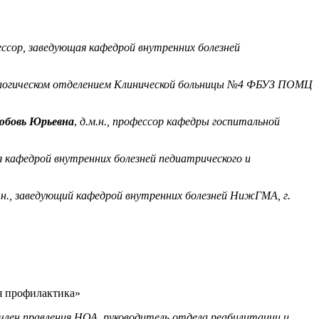
ессор, заведующая ка
федрой внутренних болезней
огическом отделе
нием Клинической больницы №4 ФБУЗ ПОМЦ
юбовь Юрьевна
,
д.м.н., профессор кафедры госпитальной
я ка
федрой внутренних болезней пед
иатрического и
.н., заведующий кафедрой внут
ренних болезней
НижГМА
, г.
ая профилактика»
 член правления НОА, руководитель отдела реабилитации и