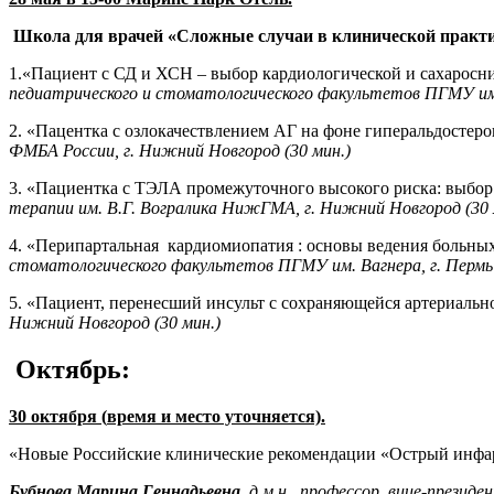
Школа для врачей
«
Сложные случаи в клинической практ
1.
«
Пациент с СД и ХСН – выбор кардиологичес
кой и
сахарос
пед
иатрического и стоматологическо
го факультетов ПГМУ им.
2.
«
Пацентка
с
оз
л
окачествлением
АГ на фоне
гиперальдостеро
ФМБА России, г. Нижний Новгород
(30 мин.)
3.
«Пациентка с ТЭЛА промежуточного высокого риска: выбор
терапии им. В.Г.
Вогралика
НижГМА
, г. Нижний Новгород
(30
4.
«
Перипартальная
кардиомиопатия
: основы ведения больны
стоматологическо
го факультетов ПГМУ им. Вагнера, г. Пермь
5.
«Пациент, перенесший инсульт с сохраняющейся артериально
Нижний Новгород
(30 мин.)
Октябрь:
30 октября
(
время и место уточняется)
.
«
Новые
Российские клинические
рекомендации
«Острый инфар
Бубнова
Марина Геннадьевна
,
д.м.н., профессор, вице-презид