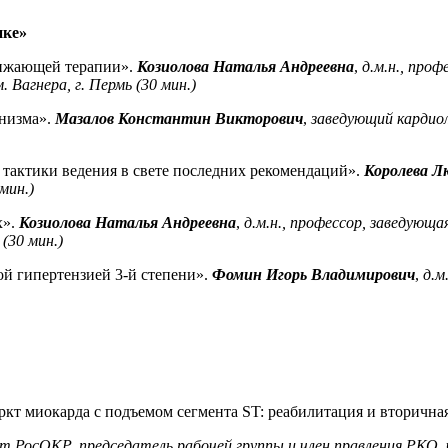
ике
»
нижающей
терапии».
Козиолова
Наталья Андреевна
,
д
.м.н., проф
 Вагнера, г. Пермь
(
30 мин
.)
низма
».
Мазалов Константин Викторович
,
зав
едующий кардиол
 тактики ведения
в свете последних рекомендаций».
Королева Л
 мин.)
х
»
.
Козиолова
Наталья Андреевна
,
д
.м.н., профессор, заведующа
(
30 мин
.)
й гипертензией 3-й степени»
.
Фомин Игорь Владимирович
,
д
.м
кт миокарда с подъемом сегмента
ST
: реабилитация и вторичн
ент
РосОКР
, председатель рабочей группы и член правления РКО,