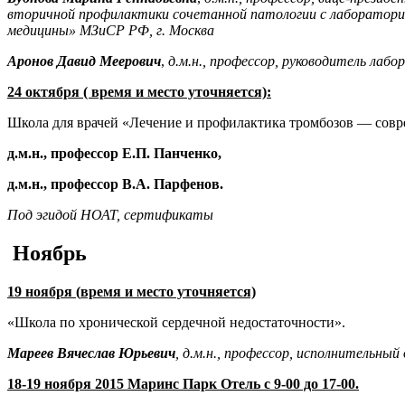
вторичной профилактики сочетанной патологии с лаборатор
медицины»
МЗиСР
РФ, г. Москва
Аронов Давид Меерович
,
д.м.н., профессор, р
уководитель лабо
24 октября
( время
и место уточняется)
:
Школа для врачей
«Лечение и профилактика тромбозов
— совр
д
.м.н., п
рофессор Е.П.
Панченко,
д
.м.н.,
профессор
В.А.
Парфенов.
Под эгидой НОАТ, сертификаты
Ноябрь
19 ноября
(
время и место уточняется)
«Школа по хронической сердечной недостаточности»
.
Мареев Вячеслав Юрьевич
, д.м.н., профессор, исполнительн
18-19 ноября 2015
Маринс
Парк Отель с 9-00 до 17-00.