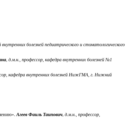
 внутренних болезней пед
иатрического и стоматологическо
го
вна
,
д.м.н., профессор, кафедра внутренних болезней №1
ссор, кафедра внут
ренних болезней
НижГМА
, г. Нижний
ечению
»
.
Агеев
Фаиль
Таипович
,
д.м.н
.
, профессор,