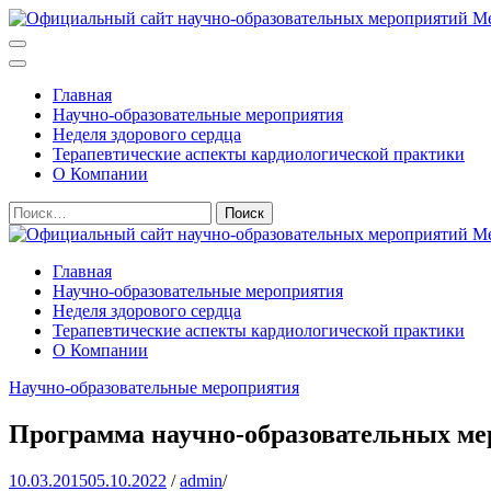
Перейти
к
Официальный сайт научно-образовательных мероприятий Мед
содержимому
(нажмите
Главная
Enter)
Научно-образовательные мероприятия
Неделя здорового сердца
Терапевтические аспекты кардиологической практики
О Компании
Найти:
Официальный сайт научно-образовательных мероприятий Мед
Главная
Научно-образовательные мероприятия
Неделя здорового сердца
Терапевтические аспекты кардиологической практики
О Компании
Научно-образовательные мероприятия
Программа научно-образовательных мер
10.03.2015
05.10.2022
/
admin
/