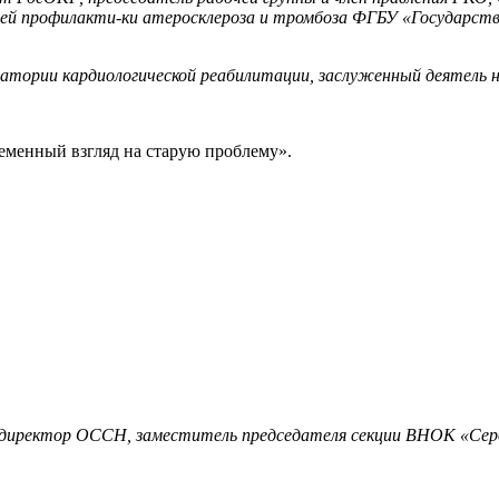
ией
профилакти-ки
атеросклероза и тромбоза ФГБУ «Государств
ратор
ии кардиологической реабилитации
, заслуженный деятель 
еменный взгля
д на старую проблему».
ый директор ОССН, заместитель председателя секции ВНОК «Сер