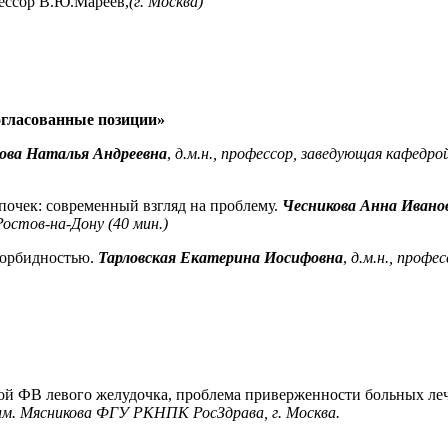
фессор
В.Ю.Мареев,
(
г. Москва)
огласованные позиции»
ова
Наталья Андреевна
,
д
.м.н., профессор, заведующая ка
федрой
почек: современный взгляд на проблему
.
Чесникова
Анна Ивано
Ростов-на-Дону
(
4
0 мин.)
орбидностью
.
Тарловская
Екатерина Иосифовна
,
д.м.н., профе
ой ФВ левого желудочка, проблема приверженности больных л
им.
Мясникова
ФГУ РКНПК
Р
осЗдрава
, г. Москва.