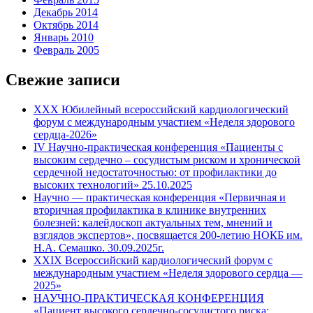
Декабрь 2014
Октябрь 2014
Январь 2010
Февраль 2005
Свежие записи
XXX Юбилейный всероссийский кардиологический
форум с международным участием «Неделя здорового
сердца-2026»
IV Научно-практическая конференция «Пациенты с
высоким сердечно – сосудистым риском и хронической
сердечной недостаточностью: от профилактики до
высоких технологий» 25.10.2025
Научно — практическая конференция «Первичная и
вторичная профилактика в клинике внутренних
болезней: калейдоскоп актуальных тем, мнений и
взглядов экспертов», посвящается 200-летию НОКБ им.
Н.А. Семашко. 30.09.2025г.
XXIX Всероссийский кардиологический форум с
международным участием «Неделя здорового сердца —
2025»
НАУЧНО-ПРАКТИЧЕСКАЯ КОНФЕРЕНЦИЯ
«Пациент высокого сердечно-сосудистого риска: