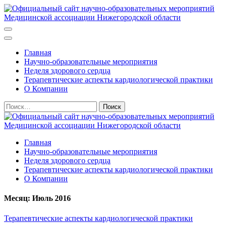
Перейти
к
содержимому
Официальный сайт научно-образовательных мероприятий
(нажмите
Медицинской ассоциации Нижегородской области
Enter)
Главная
Научно-образовательные мероприятия
Неделя здорового сердца
Терапевтические аспекты кардиологической практики
О Компании
Найти:
Официальный сайт научно-образовательных мероприятий
Главная
Медицинской ассоциации Нижегородской области
Научно-образовательные мероприятия
Неделя здорового сердца
Терапевтические аспекты кардиологической практики
О Компании
Месяц:
Июль 2016
Терапевтические аспекты кардиологической практики