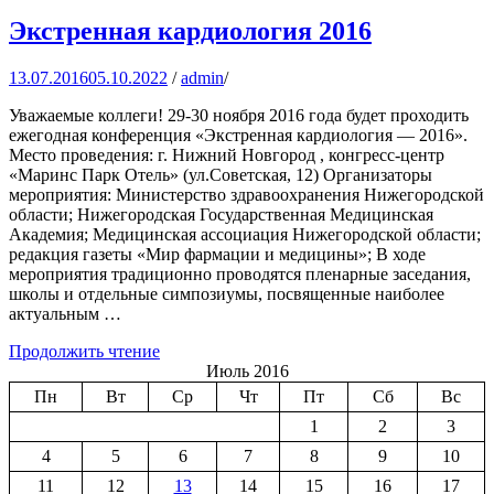
Экстренная кардиология 2016
13.07.2016
05.10.2022
/
admin
/
Уважаемые коллеги! 29-30 ноября 2016 года будет проходить
ежегодная конференция «Экстренная кардиология — 2016».
Место проведения: г. Нижний Новгород , конгресс-центр
«Маринс Парк Отель» (ул.Советская, 12) Организаторы
мероприятия: Министерство здравоохранения Нижегородской
области; Нижегородская Государственная Медицинская
Академия; Медицинская ассоциация Нижегородской области;
редакция газеты «Мир фармации и медицины»; В ходе
мероприятия традиционно проводятся пленарные заседания,
школы и отдельные симпозиумы, посвященные наиболее
актуальным …
Продолжить чтение
Июль 2016
Пн
Вт
Ср
Чт
Пт
Сб
Вс
1
2
3
4
5
6
7
8
9
10
11
12
13
14
15
16
17