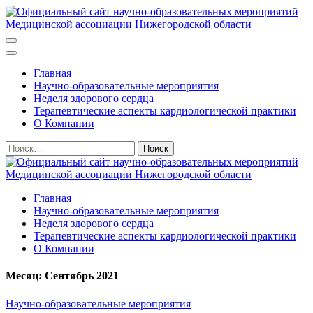
Перейти
к
содержимому
Официальный сайт научно-образовательных мероприятий
(нажмите
Медицинской ассоциации Нижегородской области
Enter)
Главная
Научно-образовательные мероприятия
Неделя здорового сердца
Терапевтические аспекты кардиологической практики
О Компании
Найти:
Официальный сайт научно-образовательных мероприятий
Главная
Медицинской ассоциации Нижегородской области
Научно-образовательные мероприятия
Неделя здорового сердца
Терапевтические аспекты кардиологической практики
О Компании
Месяц:
Сентябрь 2021
Научно-образовательные мероприятия