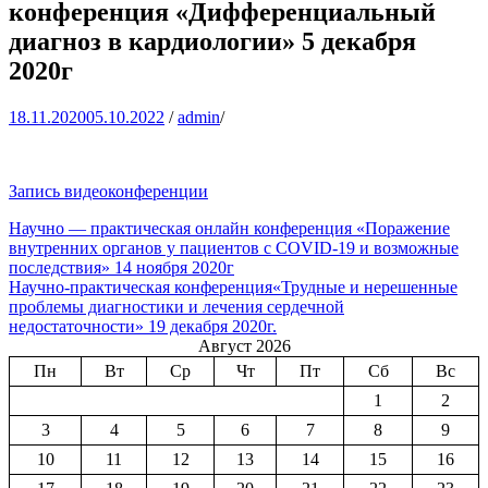
конференция «Дифференциальный
диагноз в кардиологии» 5 декабря
2020г
18.11.2020
05.10.2022
/
admin
/
Запись видеоконференции
Навигация
Научно — практическая онлайн конференция «Поражение
внутренних органов у пациентов с COVID-19 и возможные
по
последствия» 14 ноября 2020г
записям
Научно-практическая конференция«Трудные и нерешенные
проблемы диагностики и лечения сердечной
недостаточности» 19 декабря 2020г.
Август 2026
Пн
Вт
Ср
Чт
Пт
Сб
Вс
1
2
3
4
5
6
7
8
9
10
11
12
13
14
15
16