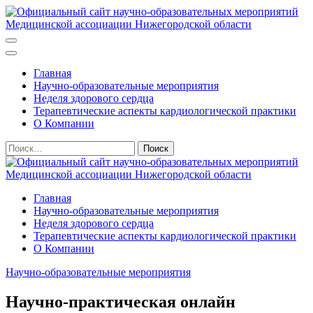
Перейти
к
содержимому
Официальный сайт научно-образовательных мероприятий
(нажмите
Медицинской ассоциации Нижегородской области
Enter)
Главная
Научно-образовательные мероприятия
Неделя здорового сердца
Терапевтические аспекты кардиологической практики
О Компании
Найти:
Официальный сайт научно-образовательных мероприятий
Главная
Медицинской ассоциации Нижегородской области
Научно-образовательные мероприятия
Неделя здорового сердца
Терапевтические аспекты кардиологической практики
О Компании
Научно-образовательные мероприятия
Научно-практическая онлайн