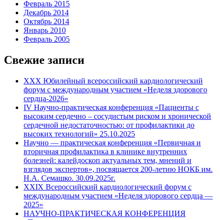
Февраль 2015
Декабрь 2014
Октябрь 2014
Январь 2010
Февраль 2005
Свежие записи
XXX Юбилейный всероссийский кардиологический
форум с международным участием «Неделя здорового
сердца-2026»
IV Научно-практическая конференция «Пациенты с
высоким сердечно – сосудистым риском и хронической
сердечной недостаточностью: от профилактики до
высоких технологий» 25.10.2025
Научно — практическая конференция «Первичная и
вторичная профилактика в клинике внутренних
болезней: калейдоскоп актуальных тем, мнений и
взглядов экспертов», посвящается 200-летию НОКБ им.
Н.А. Семашко. 30.09.2025г.
XXIX Всероссийский кардиологический форум с
международным участием «Неделя здорового сердца —
2025»
НАУЧНО-ПРАКТИЧЕСКАЯ КОНФЕРЕНЦИЯ